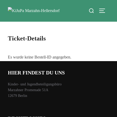
Zum
Suchen
Inhalt
SEITEN
nach:
springen
Ticket-Details
Es wurde keine Bestell-ID angegeben.
HIER FINDEST DU UNS
Kinder- und Jugendbeteiligungsbüro
Marzahner Promenade 51A
12679 Berlin