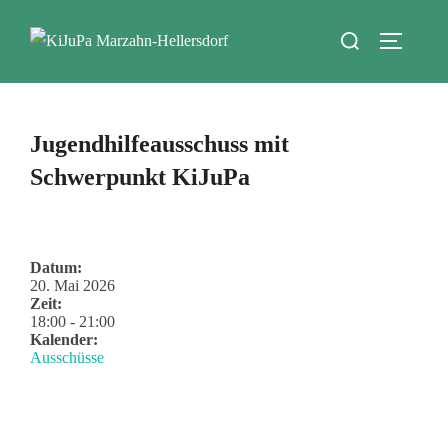
Zum
Suchen
Inhalt
SEITEN
nach:
springen
Jugendhilfeausschuss mit
Schwerpunkt KiJuPa
Datum:
20. Mai 2026
Zeit:
18:00
-
21:00
Kalender:
Ausschüsse